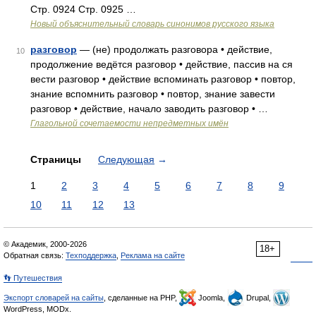
Стр. 0924 Стр. 0925 …
Новый объяснительный словарь синонимов русского языка
разговор
— (не) продолжать разговора • действие,
10
продолжение ведётся разговор • действие, пассив на ся
вести разговор • действие вспоминать разговор • повтор,
знание вспомнить разговор • повтор, знание завести
разговор • действие, начало заводить разговор • …
Глагольной сочетаемости непредметных имён
Страницы
Следующая
→
1
2
3
4
5
6
7
8
9
10
11
12
13
© Академик, 2000-2026
18+
Обратная связь:
Техподдержка
,
Реклама на сайте
👣 Путешествия
Экспорт словарей на сайты
, сделанные на PHP,
Joomla,
Drupal,
WordPress, MODx.