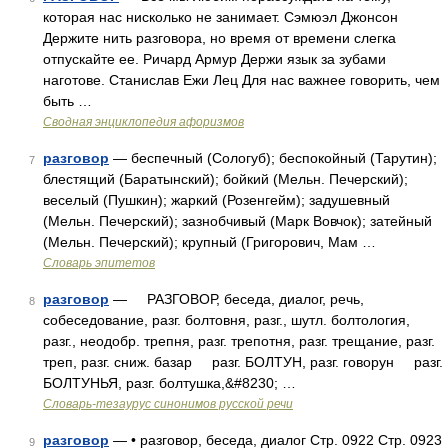
которая нас нисколько не занимает. Сэмюэл Джонсон
Держите нить разговора, но время от времени слегка
отпускайте ее. Ричард Армур Держи язык за зубами
наготове. Станислав Ежи Лец Для нас важнее говорить, чем
быть …
Сводная энциклопедия афоризмов
разговор
— беспечный (Сологуб); беспокойный (Тарутин);
7
блестящий (Баратынский); бойкий (Мельн. Печерский);
веселый (Пушкин); жаркий (Розенгейм); задушевный
(Мельн. Печерский); зазнобчивый (Марк Вовчок); затейный
(Мельн. Печерский); крупный (Григорович, Мам …
Словарь эпитетов
разговор
— РАЗГОВОР, беседа, диалог, речь,
8
собеседование, разг. болтовня, разг., шутл. болтология,
разг., неодобр. трепня, разг. трепотня, разг. трещание, разг.
треп, разг. сниж. базар разг. БОЛТУН, разг. говорун разг.
БОЛТУНЬЯ, разг. болтушка,&#8230; …
Словарь-тезаурус синонимов русской речи
разговор
— • разговор, беседа, диалог Стр. 0922 Стр. 0923
9