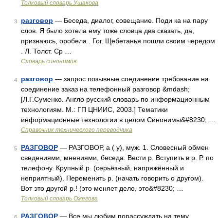
Толковый словарь Ушакова
разговор
— Беседа, диалог, совещание. Поди ка на пару
3
слов. Я было хотела ему тоже словца два сказать, да,
признаюсь, оробела . Гог. Щебетанья пошли своим чередом
. Л. Толст. Ср …
Словарь синонимов
разговор
— запрос позывные соединение требование на
4
соединение заказ на телефонный разговор &mdash;
[Л.Г.Суменко. Англо русский словарь по информационным
технологиям. М.: ГП ЦНИИС, 2003.] Тематики
информационные технологии в целом Синонимы&#8230; …
Справочник технического переводчика
РАЗГОВОР
— РАЗГОВОР, а ( у), муж. 1. Словесный обмен
5
сведениями, мнениями, беседа. Вести р. Вступить в р. Р. по
телефону. Крупный р. (серьёзный, напряжённый и
неприятный). Переменить р. (начать говорить о другом).
Вот это другой р.! (это меняет дело, это&#8230; …
Толковый словарь Ожегова
РАЗГОВОР
— Все мы любим порассуждать на тему,
6